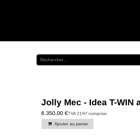
Se rendre au contenu
NOS SH
Jolly Mec - Idea T-WIN a
6.350,00
€
TVA 21%* comprise
.
Ajouter au panier