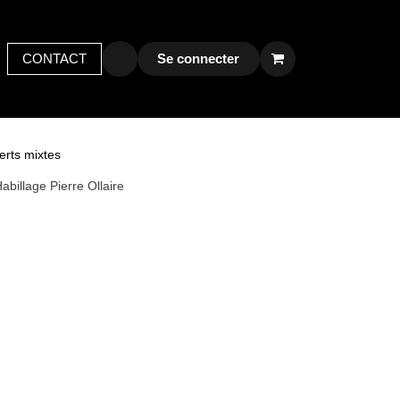
LOG
CONTACT
Early bird
Postes
Se connecter
Contactez-nous
nserts mixtes
abillage Pierre Ollaire