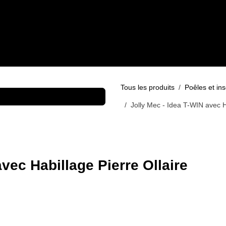
OWROOMS
PRODUITS
SERVICES
RÉALISATIONS
MARQUES
B
Tous les produits
Poêles et i
Jolly Mec - Idea T-WIN avec H
vec Habillage Pierre Ollaire