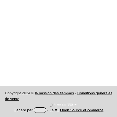
WELLSTRALER - Wifi pour Adim
238,70
€
TVA 21%* comprise
.
Ajouter au panier