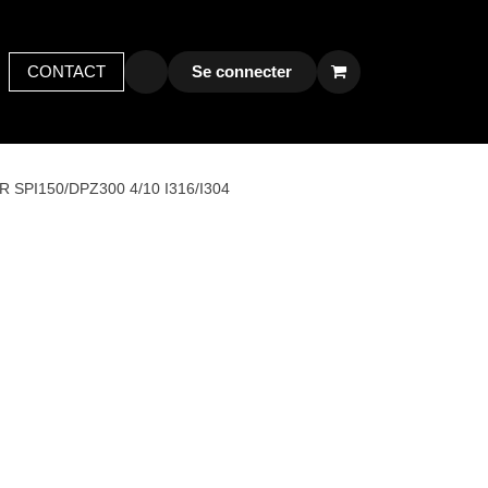
y bird
CONTACT
Postes
Contactez-nous
Se connecter
R SPI150/DPZ300 4/10 I316/I304