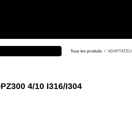
PRODUITS
SERVICES
RÉALISATIONS
MARQUES
BLOG
Earl
Tous les produits
ADAPTATEU