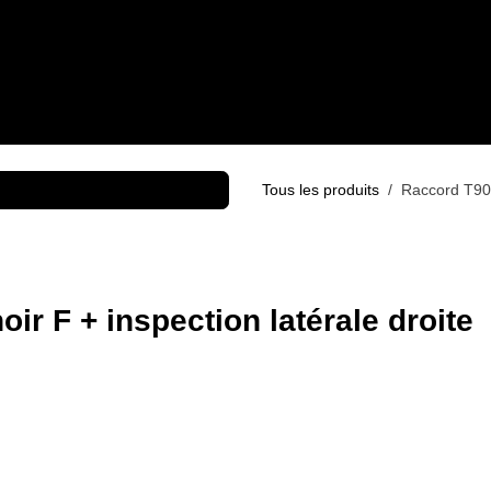
OWROOMS
PRODUITS
SERVICES
RÉALISATIONS
MARQUES
B
Tous les produits
Raccord T90
r F + inspection latérale droite