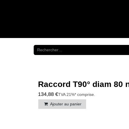
Se rendre au contenu
NOS SH
Raccord T90° diam 80 noi
134,88
€
TVA 21%* comprise
.
Ajouter au panier