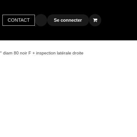
LOG
CONTACT
Early bird
Postes
Se connecter
Contactez-nous
° diam 80 noir F + inspection latérale droite