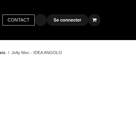
y bird
CONTACT
Postes
Contactez-nous
Se connecter
llets
Jolly Mec - IDEA ANGOLO