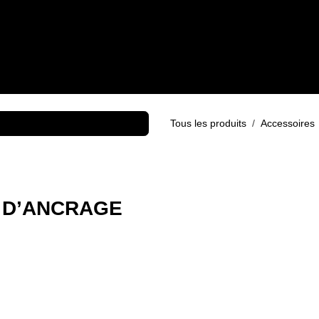
PRODUITS
SERVICES
RÉALISATIONS
MARQUES
BLOG
Earl
Tous les produits
Accessoire