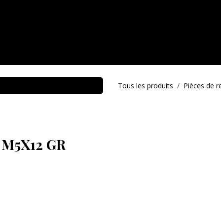
PRODUITS
SERVICES
RÉALISATIONS
MARQUES
BLOG
Earl
Tous les produits
Pièces de 