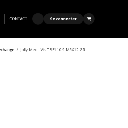
y bird
CONTACT
Postes
Contactez-nous
Se connecter
rechange
Jolly Mec - Vis TBEI 10.9 M5X12 GR